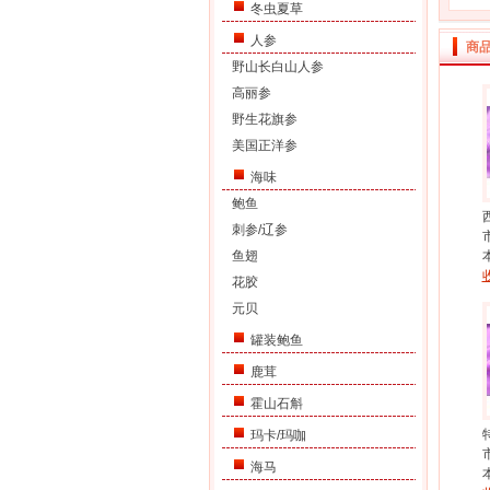
冬虫夏草
人参
商
野山长白山人参
高丽参
野生花旗参
美国正洋参
海味
鲍鱼
刺参/辽参
鱼翅
花胶
元贝
罐装鲍鱼
鹿茸
霍山石斛
玛卡/玛咖
海马