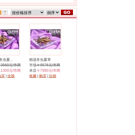
虫夏...
精选冬虫夏草
3560元/市两
市场
￥9576元/市两
1300元/市两
本店
￥7980元/市两
购买
|
比较
收藏
|
购买
|
比较