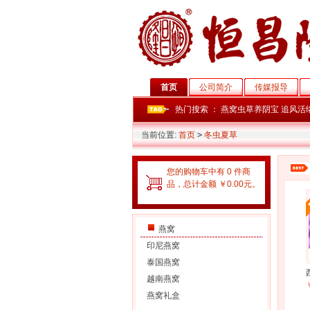
首页
公司简介
传媒报导
热门搜索 ：
燕窝虫草养阴宝
追风活
当前位置:
首页
>
冬虫夏草
您的购物车中有 0 件商
品，总计金额 ￥0.00元。
燕窝
印尼燕窝
泰国燕窝
越南燕窝
燕窝礼盒