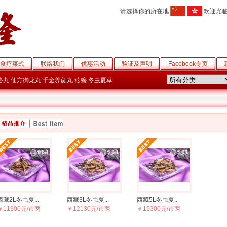
请选择你的所在地
欢迎光
食疗菜式
联络我们
优惠活动
验证及声明
Facebook专页
络丸
仙方御龙丸
千金养颜丸
燕盏
冬虫夏草
西藏2L冬虫夏...
西藏3L冬虫夏...
西藏5L冬虫夏...
￥11300元/市两
￥12130元/市两
￥15300元/市两