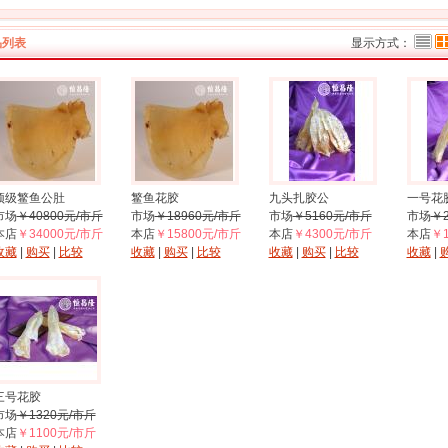
品列表
显示方式：
顶级鳘鱼公肚
鳘鱼花胶
九头扎胶公
一号花
市场
￥40800元/市斤
市场
￥18960元/市斤
市场
￥5160元/市斤
市场
￥
本店
￥34000元/市斤
本店
￥15800元/市斤
本店
￥4300元/市斤
本店
￥
收藏
|
购买
|
比较
收藏
|
购买
|
比较
收藏
|
购买
|
比较
收藏
|
三号花胶
市场
￥1320元/市斤
本店
￥1100元/市斤