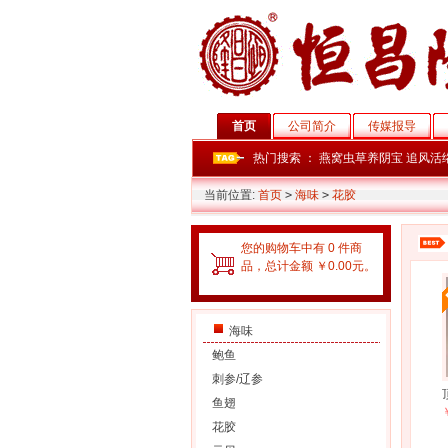
首页
公司简介
传媒报导
热门搜索 ：
燕窝虫草养阴宝
追风活
当前位置:
首页
>
海味
>
花胶
您的购物车中有 0 件商
品，总计金额 ￥0.00元。
海味
鲍鱼
刺参/辽参
鱼翅
花胶