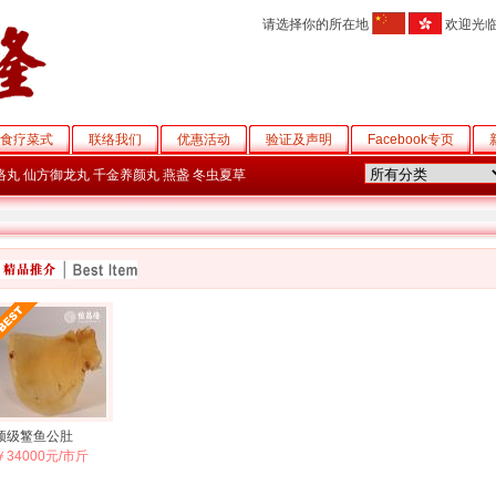
请选择你的所在地
欢迎光
食疗菜式
联络我们
优惠活动
验证及声明
Facebook专页
络丸
仙方御龙丸
千金养颜丸
燕盏
冬虫夏草
顶级鳘鱼公肚
￥34000元/市斤