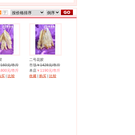
胶
二号花胶
2160元/市斤
市场
￥1428元/市斤
1800元/市斤
本店
￥1190元/市斤
购买
|
比较
收藏
|
购买
|
比较