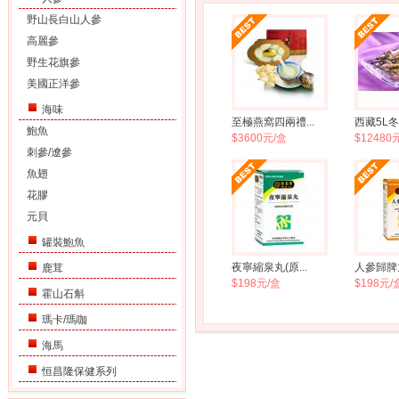
野山長白山人參
高麗參
野生花旗參
美國正洋參
海味
至極燕窩四兩禮...
西藏5L冬蟲
鮑魚
$3600元/盒
$12480
刺參/遼參
魚翅
花膠
元貝
罐裝鮑魚
夜寧縮泉丸(原...
人參歸脾
鹿茸
$198元/盒
$198元/
霍山石斛
瑪卡/瑪咖
海馬
恒昌隆保健系列