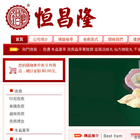
首頁
公司簡介
傳媒報導
食療菜式
聯絡我們
優
熱門搜索 ：
燕盞
冬蟲夏草
燕窩蟲草養陰寶
追風活絡丸
仙方御龍丸
千
您的購物車中有 0 件商
品，總計金額 $0.00元。
燕窩
印尼燕窩
泰國燕窩
越南燕窩
燕窩禮盒
冬蟲夏草
全
人參