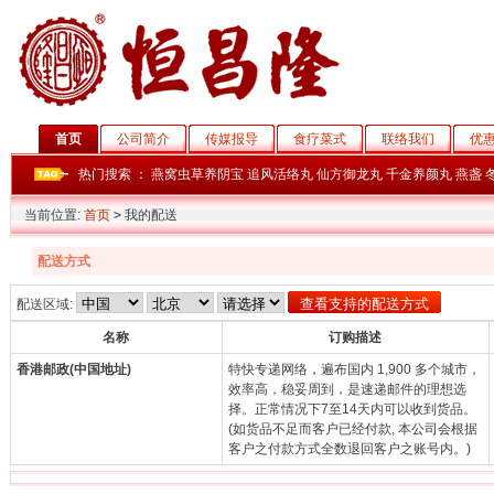
首页
公司简介
传媒报导
食疗菜式
联络我们
优
热门搜索 ：
燕窝虫草养阴宝
追风活络丸
仙方御龙丸
千金养颜丸
燕盏
当前位置:
首页
>
我的配送
配送方式
配送区域:
名称
订购描述
香港邮政(中国地址)
特快专递网络，遍布国内 1,900 多个城市，
效率高，稳妥周到，是速递邮件的理想选
择。正常情况下7至14天内可以收到货品。
(如货品不足而客户已经付款, 本公司会根据
客户之付款方式全数退回客户之账号内。)