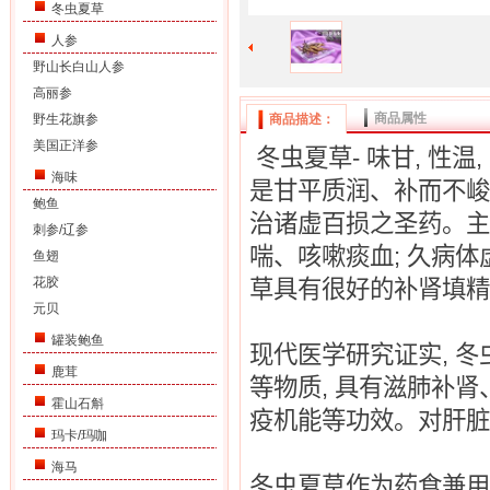
冬虫夏草
人参
野山长白山人参
高丽参
商品属性
野生花旗参
商品描述：
美国正洋参
冬虫夏草
-
味甘
,
性温
,
海味
是甘平质润、补而不峻
鲍鱼
治诸虚百损之圣药。主
刺参/辽参
喘、咳嗽痰血
;
久病体
鱼翅
花胶
草具有很好的补肾填精
元贝
罐装鲍鱼
现代医学研究证实
,
冬
鹿茸
等物质
,
具有滋肺补肾
霍山石斛
疫机能等功效。对肝脏
玛卡/玛咖
海马
冬虫夏草作为药食兼用