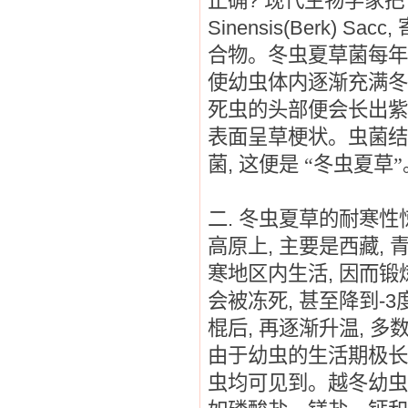
正确
?
现代生物学家把
Sinensis(Berk) Sacc,
合物。冬虫夏草菌每年
使幼虫体内逐渐充满冬
死虫的头部便会长出紫
表面呈草梗状。虫菌结
菌
,
这便是
“冬虫夏草”
二
.
冬虫夏草的耐寒性
高原上
,
主要是西藏
,
寒地区内生活
,
因而锻
会被冻死
,
甚至降到
-3
棍后
,
再逐渐升温
,
多
由于幼虫的生活期极长
虫均可见到。越冬幼虫