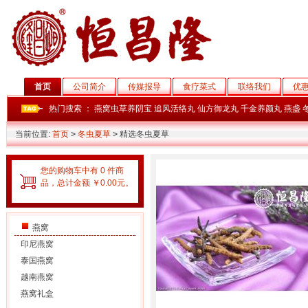
首页
公司简介
传媒报导
食疗菜式
联络我们
优
热门搜索 ：
燕窝虫草养阴宝
追风活络丸
仙方御龙丸
千金养颜丸
燕盏
当前位置:
首页
>
冬虫夏草
>
精选冬虫夏草
您的购物车中有 0 件商
品，总计金额 ￥0.00元。
燕窝
印尼燕窝
泰国燕窝
越南燕窝
燕窝礼盒