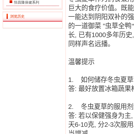
恒昌隆保健系列
巨大的食疗价值。既能
一能达到阴阳双补的强
浏览历史
的一道御菜
“
虫草全鸭
长
,
已有
1000
多年历史
同样声名远播。
温馨提示
1.
如何储存冬虫夏草
答
:
最好放置冰箱蔬果
2.
冬虫夏草的服用剂
答
:
若以保健强身为主
天
6-10
克
,
分
2-3
次服用
当增减。