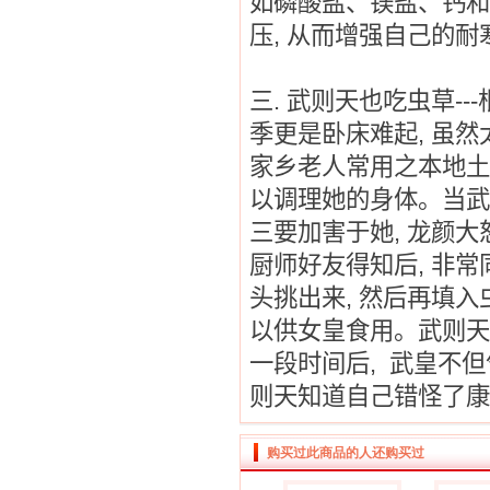
如磷酸盐、镁盐、钙和
压
,
从而增强自己的耐
三
.
武则天也吃虫草
---
季更是卧床难起
,
虽然
家乡老人常用之本地土
以调理她的身体。当武
三要加害于她
,
龙颜大
厨师好友得知后
,
非常
头挑出来
,
然后再填入
以供女皇食用。武则天
一段时间后
,
武皇不但
则天知道自己错怪了康
购买过此商品的人还购买过