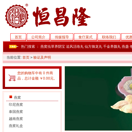
首页
公司简介
传媒报导
食疗菜式
联络我们
优
热门搜索 ：
燕窝虫草养阴宝
追风活络丸
仙方御龙丸
千金养颜丸
燕盏
当前位置:
首页
>
验证及声明
您的购物车中有 0 件商
品，总计金额 ￥0.00元。
燕窝
印尼燕窝
泰国燕窝
越南燕窝
燕窝礼盒