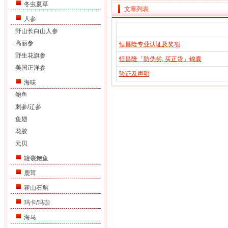
冬虫夏草
文章列表
人参
野山长白山人参
高丽参
恒昌隆专业认证及奖项
野生花旗参
恒昌隆「防伪劣, 买正货」锦囊
美国正洋参
验证及声明
海味
鲍鱼
刺参/辽参
鱼翅
花胶
元贝
罐装鲍鱼
鹿茸
霍山石斛
玛卡/玛咖
海马