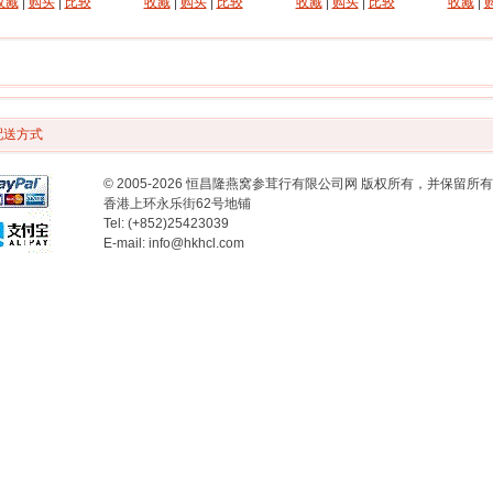
收藏
|
购买
|
比较
收藏
|
购买
|
比较
收藏
|
购买
|
比较
收藏
|
配送方式
© 2005-2026 恒昌隆燕窝参茸行有限公司网 版权所有，并保留所
香港上环永乐街62号地铺
Tel: (+852)25423039
E-mail: info@hkhcl.com