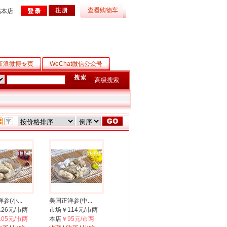
查看购物车
临本店
新浪微博专页
WeChat微信公众号
高级搜索
参(小...
美国正洋参(中...
126元/市两
市场
￥114元/市两
105元/市两
本店
￥95元/市两