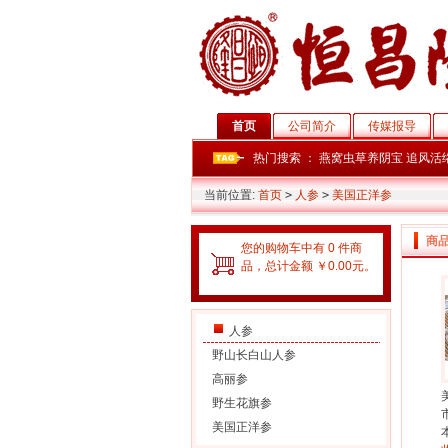
首页
公司简介
传媒报导
热门搜索 ：
燕窝虫草养阴宝
追风活
当前位置:
首页
>
人参
>
美国正洋参
商
您的购物车中有 0 件商
品，总计金额 ￥0.00元。
人参
野山长白山人参
高丽参
野生花旗参
美国正洋参