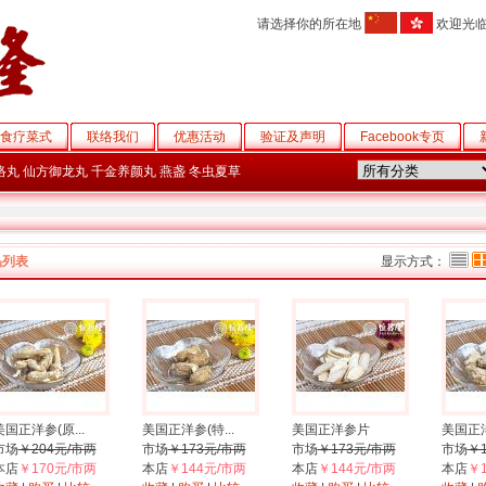
请选择你的所在地
欢迎光
食疗菜式
联络我们
优惠活动
验证及声明
Facebook专页
络丸
仙方御龙丸
千金养颜丸
燕盏
冬虫夏草
品列表
显示方式：
美国正洋参(原...
美国正洋参(特...
美国正洋参片
美国正洋
市场
￥204元/市两
市场
￥173元/市两
市场
￥173元/市两
市场
￥
本店
￥170元/市两
本店
￥144元/市两
本店
￥144元/市两
本店
￥