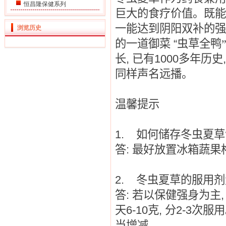
恒昌隆保健系列
巨大的食疗价值。既能
一能达到阴阳双补的强
浏览历史
的一道御菜
“
虫草全鸭
长
,
已有
1000
多年历史
同样声名远播。
温馨提示
1.
如何储存冬虫夏草
答
:
最好放置冰箱蔬果
2.
冬虫夏草的服用剂
答
:
若以保健强身为主
天
6-10
克
,
分
2-3
次服用
当增减。