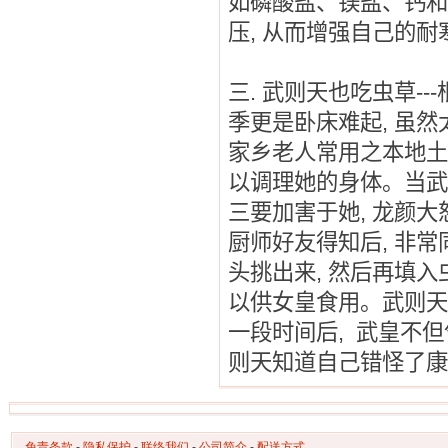
如磷酸盐、镁盐、钙和
压
,
从而增强自己的耐
三
.
武则天也吃虫草
---
季更是卧床难起
,
虽然
家乡老人常用之本地土
以调理她的身体。当武
三要加害于她
,
龙颜大
厨师好友得知后
,
非常
头挑出来
,
然后再填入
以供女皇食用。武则天
一段时间后
,
武皇不但
则天知道自己错怪了康
免责条款
-
隐私保护
-
联络我们
-
公司简介
-
配送方式