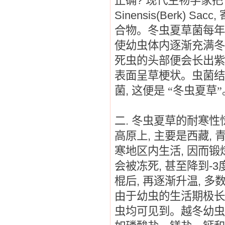
正确
?
现代生物学家把
Sinensis(Berk) Sacc,
合物。冬虫夏草菌每年
使幼虫体内逐渐充满冬
死虫的头部便会长出紫
表面呈草梗状。虫菌结
菌
,
这便是
“冬虫夏草”
二
.
冬虫夏草的耐寒性
高原上
,
主要是西藏
,
寒地区内生活
,
因而锻
会被冻死
,
甚至降到
-3
棍后
,
再逐渐升温
,
多
由于幼虫的生活期极长
虫均可见到。越冬幼虫