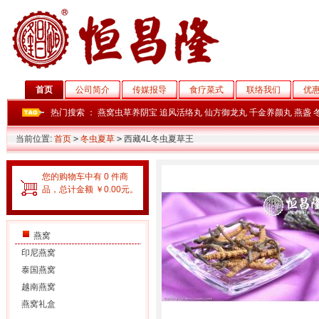
首页
公司简介
传媒报导
食疗菜式
联络我们
优
热门搜索 ：
燕窝虫草养阴宝
追风活络丸
仙方御龙丸
千金养颜丸
燕盏
当前位置:
首页
>
冬虫夏草
>
西藏4L冬虫夏草王
您的购物车中有 0 件商
品，总计金额 ￥0.00元。
燕窝
印尼燕窝
泰国燕窝
越南燕窝
燕窝礼盒