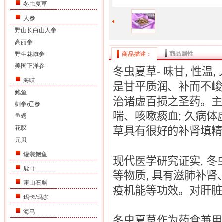
冬虫夏草
人参
野山长白山人参
高丽参
商品属性
野生花旗参
商品描述：
美国正洋参
冬虫夏草
-
味甘
,
性温
,
海味
是甘平质润、补而不峻
鲍鱼
治诸虚百损之圣药。主
刺参/辽参
喘、咳嗽痰血
;
久病体
鱼翅
花胶
草具有很好的补肾填精
元贝
罐装鲍鱼
现代医学研究证实
,
冬
鹿茸
等物质
,
具有滋肺补肾
霍山石斛
疫机能等功效。对肝脏
玛卡/玛咖
海马
冬虫夏草作为药食兼用