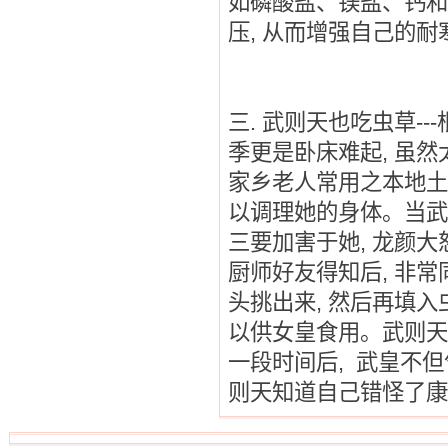
如磷酸盐、镁盐、钙和
压
,
从而增强自己的耐
三
.
武则天也吃虫草
---
季更是卧床难起
,
虽然
家乡老人常用之本地土
以调理她的身体。当武
三要加害于她
,
龙颜大
厨师好友得知后
,
非常
头挑出来
,
然后再填入
以供女皇食用。武则天
一段时间后
,
武皇不但
则天知道自己错怪了康