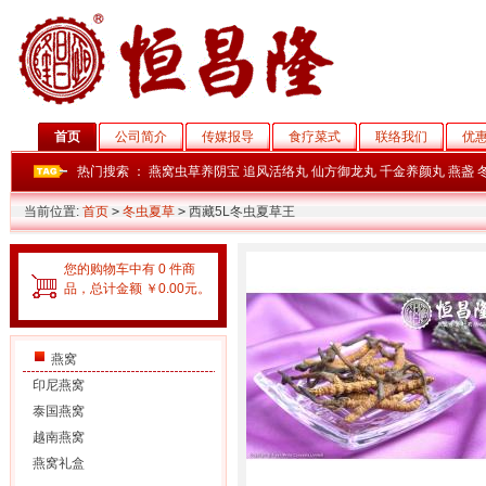
首页
公司简介
传媒报导
食疗菜式
联络我们
优
热门搜索 ：
燕窝虫草养阴宝
追风活络丸
仙方御龙丸
千金养颜丸
燕盏
当前位置:
首页
>
冬虫夏草
>
西藏5L冬虫夏草王
您的购物车中有 0 件商
品，总计金额 ￥0.00元。
燕窝
印尼燕窝
泰国燕窝
越南燕窝
燕窝礼盒