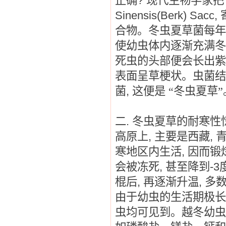
正确
?
现代生物学家把
Sinensis(Berk) Sacc,
合物。冬虫夏草菌每年
使幼虫体内逐渐充满冬
死虫的头部便会长出紫
表面呈草梗状。虫菌结
菌
,
这便是
“冬虫夏草”
二
.
冬虫夏草的耐寒性
高原上
,
主要是西藏
,
寒地区内生活
,
因而锻
会被冻死
,
甚至降到
-3
棍后
,
再逐渐升温
,
多
由于幼虫的生活期极长
虫均可见到。越冬幼虫