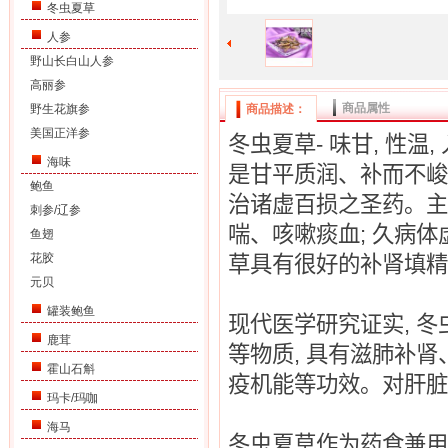
冬虫夏草
人参
野山长白山人参
高丽参
商品属性
野生花旗参
商品描述：
美国正洋参
冬虫夏草
-
味甘
,
性温
,
海味
是甘平质润、补而不峻
鲍鱼
治诸虚百损之圣药。主
刺参/辽参
喘、咳嗽痰血
;
久病体
鱼翅
花胶
草具有很好的补肾填精
元贝
罐装鲍鱼
现代医学研究证实
,
冬
鹿茸
等物质
,
具有滋肺补肾
霍山石斛
疫机能等功效。对肝脏
玛卡/玛咖
海马
冬虫夏草作为药食兼用