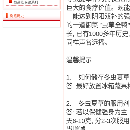
恒昌隆保健系列
巨大的食疗价值。既能
一能达到阴阳双补的强
浏览历史
的一道御菜
“
虫草全鸭
长
,
已有
1000
多年历史
同样声名远播。
温馨提示
1.
如何储存冬虫夏草
答
:
最好放置冰箱蔬果
2.
冬虫夏草的服用剂
答
:
若以保健强身为主
天
6-10
克
,
分
2-3
次服用
当增减。