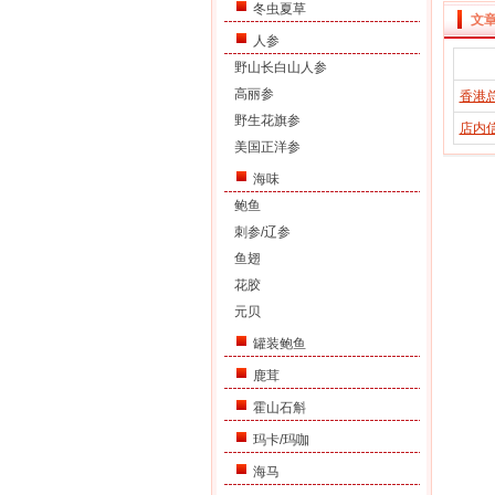
冬虫夏草
文
人参
野山长白山人参
高丽参
香港
野生花旗参
店内信
美国正洋参
海味
鲍鱼
刺参/辽参
鱼翅
花胶
元贝
罐装鲍鱼
鹿茸
霍山石斛
玛卡/玛咖
海马