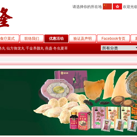
请选择你的所在地
欢迎光
食疗菜式
联络我们
优惠活动
验证及声明
Facebook专页
络丸
仙方御龙丸
千金养颜丸
燕盏
冬虫夏草