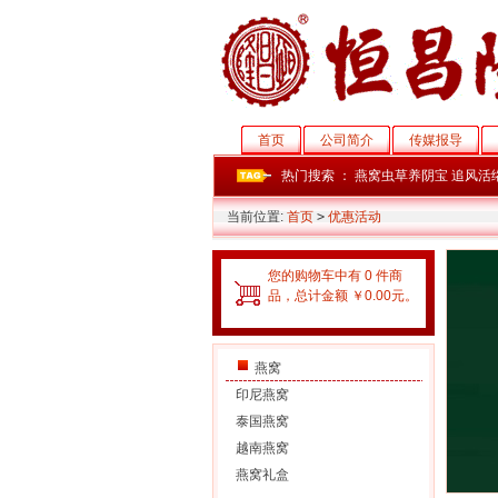
首页
公司简介
传媒报导
热门搜索 ：
燕窝虫草养阴宝
追风活
当前位置:
首页
>
优惠活动
您的购物车中有 0 件商
品，总计金额 ￥0.00元。
燕窝
印尼燕窝
泰国燕窝
越南燕窝
燕窝礼盒