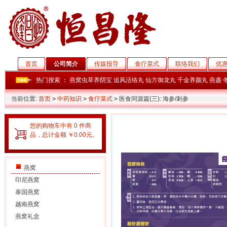
首页
公司简介
传媒报导
食疗菜式
联络我们
优
热门搜索 ：
燕窝虫草养阴宝
追风活络丸
仙方御龙丸
千金养颜丸
燕盏
当前位置:
首页
>
中药知识
>
食疗菜式
>
医食同源篇(三): 海参/刺参
您的购物车中有 0 件商
品，总计金额 ￥0.00元。
燕窝
印尼燕窝
泰国燕窝
越南燕窝
燕窝礼盒