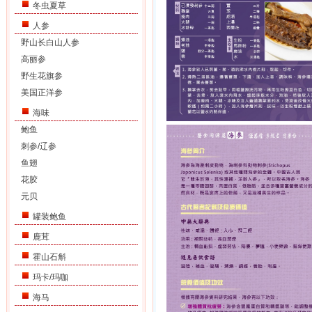
冬虫夏草
人参
野山长白山人参
高丽参
野生花旗参
美国正洋参
海味
鲍鱼
刺参/辽参
鱼翅
花胶
元贝
罐装鲍鱼
鹿茸
霍山石斛
玛卡/玛咖
海马