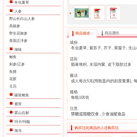
冬虫夏草
人参
野山长白山人参
高丽参
商品属性
野生花旗参
商品描述：
美国正洋参
成份:
冬虫夏草, 紫苏子, 芥子, 莱菔子, 生山楂
海味
鲍鱼
适应:
刺参/辽参
脂膏堆积, 水湿内聚, 皮下脂肪过多
鱼翅
服法:
花胶
成人每次5
克
(用瓶盖内的刻度量重)
,
元贝
规格:
罐装鲍鱼
每
瓶100克
鹿茸
注意:
霍山石斛
禁糖或限糖饮食
,
少食油腻食品
玛卡/玛咖
购买过此商品的人还购买过
海马