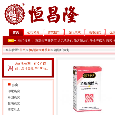
首页
公司简介
传媒报导
食疗菜式
联络我们
优
热门搜索 ：
燕窝虫草养阴宝
追风活络丸
仙方御龙丸
千金养颜丸
燕盏
当前位置:
首页
>
恒昌隆保健系列
>
消脂纤体丸
您的购物车中有 0 件商
品，总计金额 ￥0.00元。
燕窝
印尼燕窝
泰国燕窝
越南燕窝
燕窝礼盒