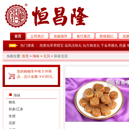
首页
公司简介
传媒报导
食疗菜式
联络我们
优
热门搜索 ：
燕窝虫草养阴宝
追风活络丸
仙方御龙丸
千金养颜丸
燕盏
当前位置:
首页
>
海味
>
元贝
>
宗谷元贝
您的购物车中有 0 件商
品，总计金额 ￥0.00元。
海味
鲍鱼
刺参/辽参
鱼翅
花胶