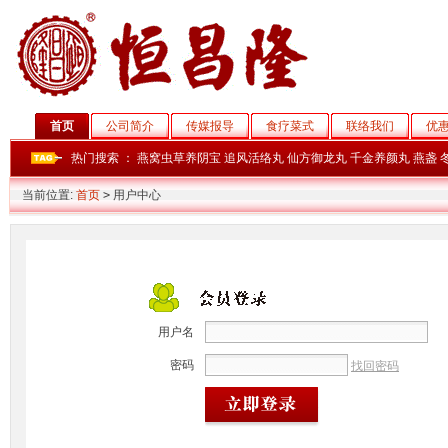
首页
公司简介
传媒报导
食疗菜式
联络我们
优
热门搜索 ：
燕窝虫草养阴宝
追风活络丸
仙方御龙丸
千金养颜丸
燕盏
当前位置:
首页
>
用户中心
用户名
密码
找回密码