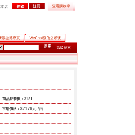
查看購物車
臨本店
新浪微博專頁
WeChat微信公眾號
高級搜索
商品點擊數：
3181
$7176元 /兩
市場價格：