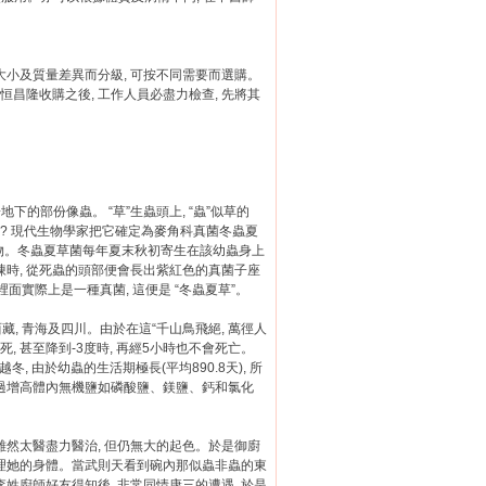
條子大小及質量差異而分級, 可按不同需要而選購。
恒昌隆收購之後, 工作人員必盡力檢查, 先將其
地下的部份像蟲。 “草”生蟲頭上, “蟲”似草的
確? 現代生物學家把它確定為麥角科真菌冬蟲夏
屍體的復合物。冬蟲夏草菌每年夏末秋初寄生在該幼蟲身上
凍時, 從死蟲的頭部便會長出紫紅色的真菌子座
裡面實際上是一種真菌, 這便是 “冬蟲夏草”。
西藏, 青海及四川。由於在這“千山鳥飛絕, 萬徑人
, 甚至降到-3度時, 再經5小時也不會死亡。
, 由於幼蟲的生活期極長(平均890.8天), 所
通過增高體內無機鹽如磷酸鹽、鎂鹽、鈣和氯化
, 雖然太醫盡力醫治, 但仍無大的起色。於是御廚
調理她的身體。當武則天看到碗內那似蟲非蟲的東
李姓廚師好友得知後, 非常同情康三的遭遇, 於是