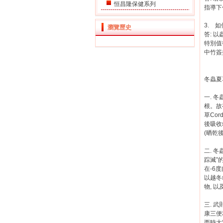
恒昌隆保健系列
指導下
3. 
瀏覽歷史
答: 
特別值
中竹簽
冬蟲夏
一. 
根。故
草Cor
後吸收
(晒乾
二. 
踪滅”
在-6
以越冬
物, 
三. 
康三便
西時大