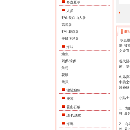
冬蟲夏草
人參
野山長白山人參
高麗參
野生花旗參
商
美國正洋參
冬蟲夏
陽, 
海味
女皆宜
鮑魚
刺參/遼參
現代醫
菌、誘
魚翅
花膠
冬蟲夏
元貝
中藥之
於藥膳
罐裝鮑魚
小貼士
鹿茸
霍山石斛
1. 
答: 
瑪卡/瑪咖
海馬
2. 
答: 若