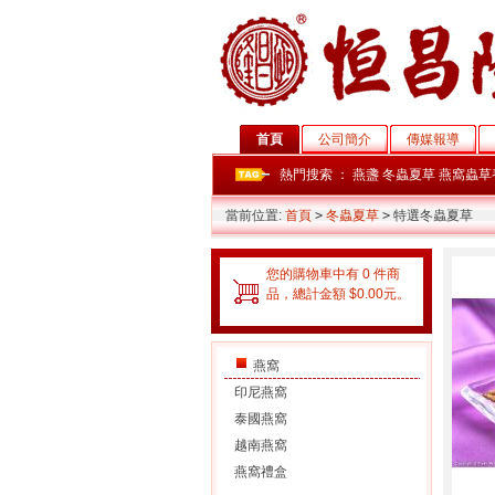
首頁
公司簡介
傳媒報導
熱門搜索 ：
燕盞
冬蟲夏草
燕窩蟲草
當前位置:
首頁
>
冬蟲夏草
>
特選冬蟲夏草
您的購物車中有 0 件商
品，總計金額 $0.00元。
燕窩
印尼燕窩
泰國燕窩
越南燕窩
燕窩禮盒