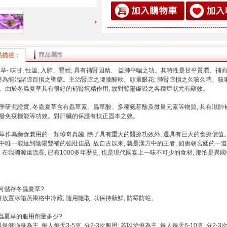
商品屬性
品描述：
草- 味甘, 性溫, 入肺、腎經; 具有補腎固精、 益肺平喘之功。其特性是甘平質潤、補而
被譽為能治諸虛百損之聖藥。主治腎虛之腰膝酸軟、頭暈眼花; 肺腎虛損之久咳久喘、咳嗽
。由於冬蟲夏草具有很好的補腎填精作用, 故對腎陽虛證之各種症狀尤有顯效。
學研究證實, 冬蟲夏草含有蟲草素、蟲草酸、多種氨基酸及微量元素等物質, 具有滋
發免疫機能等功效。對肝臟的保護有扶正固本之效。
草作為藥食兼用的一類珍奇真菌, 除了具有重大的醫療功效外, 還具有巨大的食療價值。既
中唯一能達到陰陽雙補的強壯佳品, 故自古以來, 就是漢方中的王者, 如唐朝宮廷的一道
, 在我國源遠流長, 已有1000多年歷史, 也是現代國宴上一味不可少的食材, 那怕是異
如何儲存冬蟲夏草?
最好放置冰箱蔬果格中冷藏, 隨用隨取, 以保持新鮮, 防霉防蛀。
冬蟲夏草的服用劑量多少?
以保健強身為主, 每人每天3-5克, 分2-3次服用; 若以治療為主, 每人每天6-10克, 