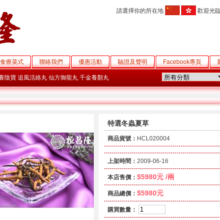
請選擇你的所在地
歡迎光
食療菜式
聯絡我們
優惠活動
驗證及聲明
Facebook專頁
養陰寶
追風活絡丸
仙方御龍丸
千金養顏丸
特選冬蟲夏草
商品貨號：
HCL020004
上架時間：
2009-06-16
$5980元 /兩
本店售價：
$5980元
商品總價：
購買數量：