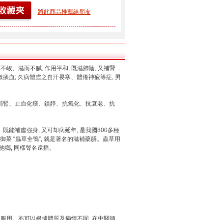
將此商品推薦給朋友
不峻、滋而不膩, 作用平和, 既滋肺陰, 又補腎
痰血; 久病體虛之自汗畏寒、體倦神疲等症, 男
肺補腎、止血化痰、鎮靜、抗氧化、抗衰老、抗
能補虛強身, 又可却病延年, 是我國800多種
御菜 “蟲草全鴨”, 就是著名的滋補藥膳。蟲草用
國他鄉, 同樣聲名遠播。
分2-3次服用。亦可以根據體質及病情不同, 在中醫師