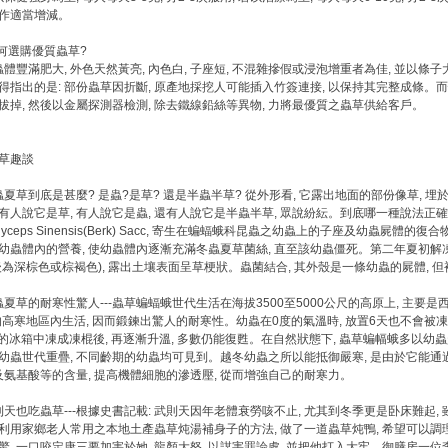
作適當增減。
如何選購優質蟲草?
以蟲體豐滿肥大, 外色天然黃亮, 內色白, 子座短, 不混雜摻假或浸泡增重者為佳, 並以
得指出的是: 部份蟲草因折斷, 原產地採挖人可能插入竹簽連接, 以保持其完整成條。而
拔掉, 然後以金屬探測器檢測, 除去鐵線鉛絲等異物, 力將最優質之蟲草供給客戶。
草趣談
冬蟲夏草到底是甚麼? 是蟲?是草? 還是半蟲半草? 從外形看, 它露出地面的部份像草, 埋於
有人說它是草, 有人說它是蟲, 還有人說它是半蟲半草, 眾說紛紜。到底哪一種說法正
dyceps Sinensis(Berk) Sacc, 寄生在蝙蝠蛾科昆蟲之幼蟲上的子座及幼蟲
幼蟲體內的營養, 使幼蟲體內逐漸充滿冬蟲夏草菌絲, 直至該幼蟲僵死。第二年夏初解
後為深棕色或棕褐色), 露出土壤表面呈草梗狀。蟲菌結合, 其外殼是一條幼蟲的屍體, 但
冬蟲夏草的耐寒性驚人---蟲草蝙蝠蛾世代生活在海拔3500至5000公尺的高原上, 主要是
的高寒地區內生活, 因而鍛鍊出驚人的耐寒性。幼蟲在0度的氣溫時, 放置6天也不會被凍死
度的冰箱中凍成凍棍後, 再逐漸升溫, 多數仍能復甦。在自然狀態下, 蟲草蝙幅蛾多以幼蟲越冬
幼蟲世代重疊, 不同齡期的幼蟲均可見到。越冬幼蟲之所以能抵御嚴寒, 是由於它能
以及氨基酸等的含量, 提高機體細胞的滲透壓, 從而增強自己的耐寒力。
武則天也吃蟲草---根據史書記載: 武則天因年老體衰勞咳不止, 尤其到冬季更是卧床難起
利用家鄉老人常用之本地土產蟲草炖湯補身子的方法, 做了一道蟲草炖鴨, 希望可以
驚, 一口咬定康三要加害於她, 龍顏大怒, 以謀害罪論處, 並把他打入大牢。御膳房一位