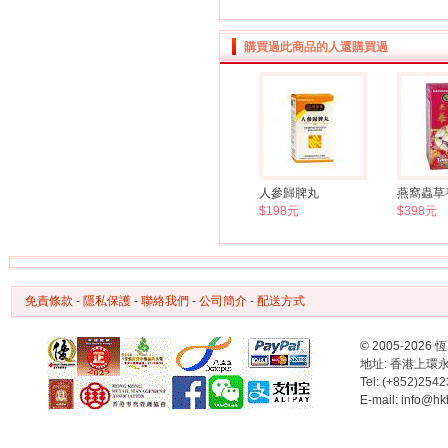
購買過此商品的人還購買過
人參歸脾丸
燕窩蟲草養
$198元
$398元
免責條款
-
隱私保護
-
聯絡我們
-
公司簡介
-
配送方式
© 2005-2
地址: 香港上環永樂街6
Tel: (+852)254
E-mail: info@hk