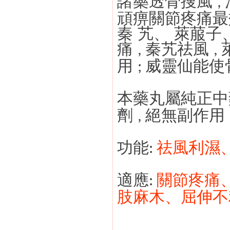
諸藥透骨搜風
,
頑痹關節疼痛最
秦
艽、
萊菔子
痛
秦艽祛風
,
,
用
威靈仙能使
;
本藥丸屬純正中
劑
絕無副作用
,
功能
祛風利濕
:
適應
關節疼痛
:
肢麻木、屈伸不