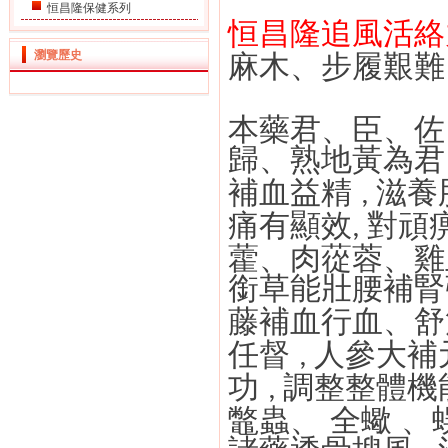
恒昌隆保健系列
恒昌隆追風活絡
瀏覽歷史
麻木、步履艱難
本藥君、臣、佐
歸、熟地
黃
為君
補血益精
滋養
,
痛有顯效
對頑
,
藿、肉蓯蓉、雞
銜
草能壯腰補腎
藤補血行血、舒
任督
人參大補
,
功
調整整體機
,
鼈蟲、
全蠍
、