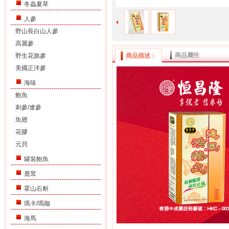
冬蟲夏草
人參
野山長白山人參
高麗參
商品屬性
野生花旗參
商品描述：
美國正洋參
海味
鮑魚
刺參/遼參
魚翅
花膠
元貝
罐裝鮑魚
鹿茸
霍山石斛
瑪卡/瑪咖
海馬