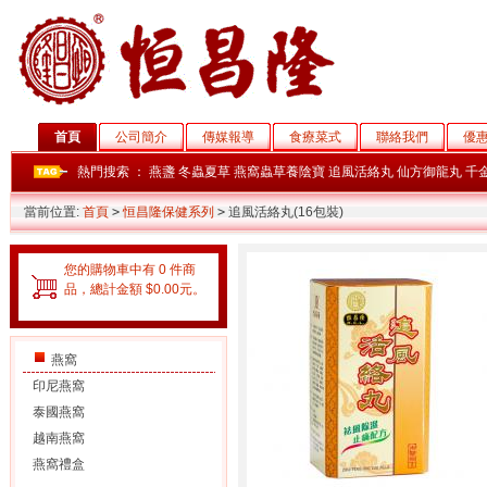
首頁
公司簡介
傳媒報導
食療菜式
聯絡我們
優
熱門搜索 ：
燕盞
冬蟲夏草
燕窩蟲草養陰寶
追風活絡丸
仙方御龍丸
千
當前位置:
首頁
>
恒昌隆保健系列
>
追風活絡丸(16包裝)
您的購物車中有 0 件商
品，總計金額 $0.00元。
燕窩
印尼燕窩
泰國燕窩
越南燕窩
燕窩禮盒