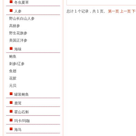
冬虫夏草
人参
总计 1 个记录，共 1 页。
第一页
上一页
下
野山长白山人参
高丽参
野生花旗参
美国正洋参
海味
鲍鱼
刺参/辽参
鱼翅
花胶
元贝
罐装鲍鱼
鹿茸
霍山石斛
玛卡/玛咖
海马