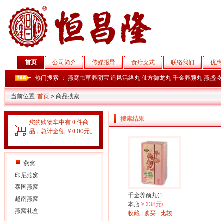
首页
公司简介
传媒报导
食疗菜式
联络我们
优
热门搜索 ：
燕窝虫草养阴宝
追风活络丸
仙方御龙丸
千金养颜丸
燕盏
当前位置:
首页
>
商品搜索
搜索结果
您的购物车中有 0 件商
品，总计金额 ￥0.00元。
燕窝
印尼燕窝
泰国燕窝
千金养颜丸(1...
越南燕窝
本店
￥338元/
燕窝礼盒
收藏
|
购买
|
比较