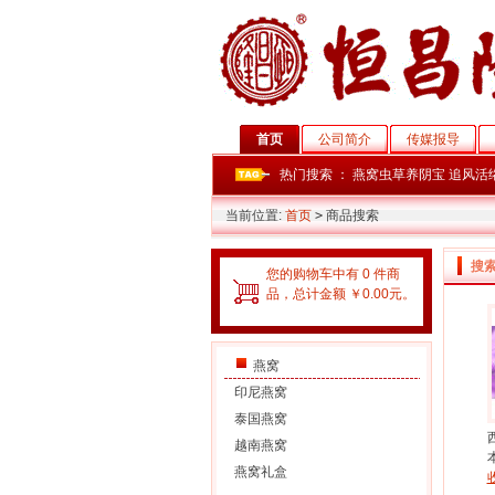
首页
公司简介
传媒报导
热门搜索 ：
燕窝虫草养阴宝
追风活
当前位置:
首页
>
商品搜索
搜
您的购物车中有 0 件商
品，总计金额 ￥0.00元。
燕窝
印尼燕窝
泰国燕窝
越南燕窝
燕窝礼盒