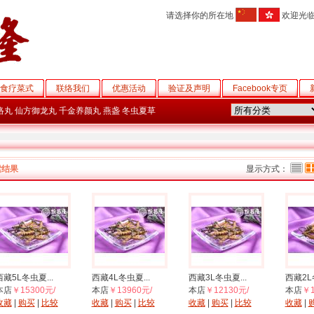
请选择你的所在地
欢迎光
食疗菜式
联络我们
优惠活动
验证及声明
Facebook专页
络丸
仙方御龙丸
千金养颜丸
燕盏
冬虫夏草
索结果
显示方式：
西藏5L冬虫夏...
西藏4L冬虫夏...
西藏3L冬虫夏...
西藏2L冬
本店
￥15300元/
本店
￥13960元/
本店
￥12130元/
本店
￥1
收藏
|
购买
|
比较
收藏
|
购买
|
比较
收藏
|
购买
|
比较
收藏
|