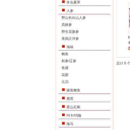
冬虫夏草
人参
野山长白山人参
高丽参
野生花旗参
美国正洋参
海味
鲍鱼
刺参/辽参
总计 6 
鱼翅
花胶
元贝
罐装鲍鱼
鹿茸
霍山石斛
玛卡/玛咖
海马