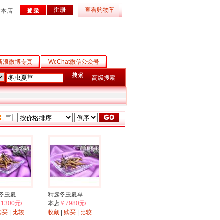
查看购物车
临本店
新浪微博专页
WeChat微信公众号
高级搜索
虫夏...
精选冬虫夏草
1300元/
本店
￥7980元/
购买
|
比较
收藏
|
购买
|
比较